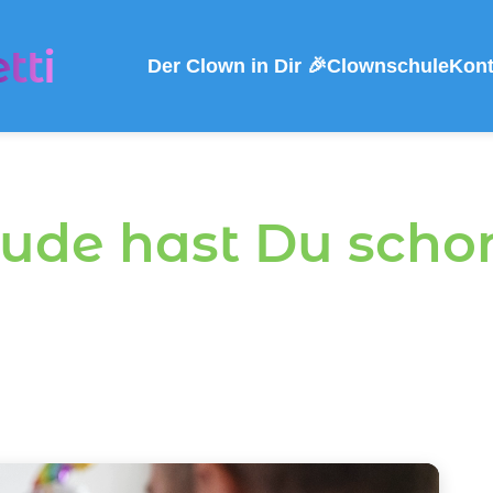
tti
Der Clown in Dir 🎉
Clownschule
Kon
ude hast Du schon